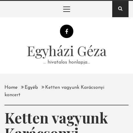
Skip
Primary
to
Menu
content
Egyházi Géza
… hivatalos honlapja…
Home
Egyéb
Ketten vagyunk Karácsonyi
koncert
Ketten vagyunk