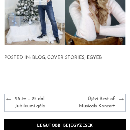
POSTED IN:
BLOG
,
COVER STORIES
,
EGYÉB
Bejegyzés
25 év – 25 dal
Újévi Best of
navigáció
Jubileumi gála
Musicals Koncert
LEGUTÓBBI BEJEGYZÉSEK