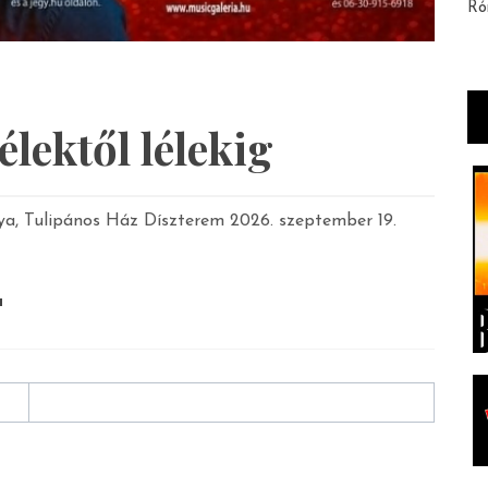
Ró
élektől lélekig
a, Tulipános Ház Díszterem 2026. szeptember 19.
a