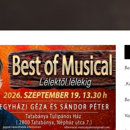
Be
„K
Be
Vá