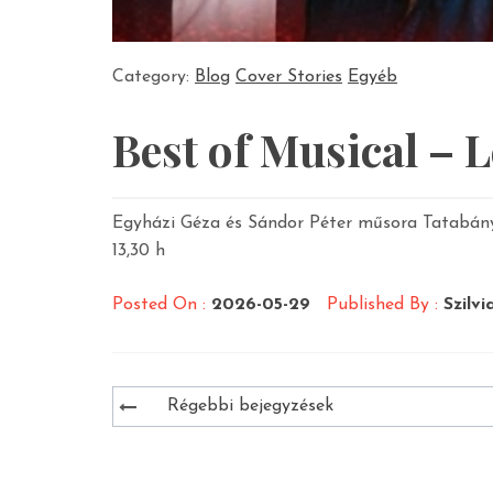
Category:
Blog
Cover Stories
Egyéb
Best of Musical – L
Egyházi Géza és Sándor Péter műsora Tatabány
13,30 h
Posted On :
2026-05-29
Published By :
Szilvi
Bejegyzés
Régebbi bejegyzések
navigáció