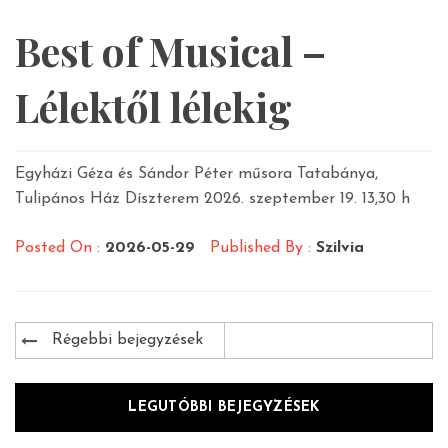
Best of Musical –
Lélektől lélekig
Egyházi Géza és Sándor Péter műsora Tatabánya,
Tulipános Ház Díszterem 2026. szeptember 19. 13,30 h
Posted On :
2026-05-29
Published By :
Szilvia
Bejegyzés
Régebbi bejegyzések
navigáció
LEGUTÓBBI BEJEGYZÉSEK