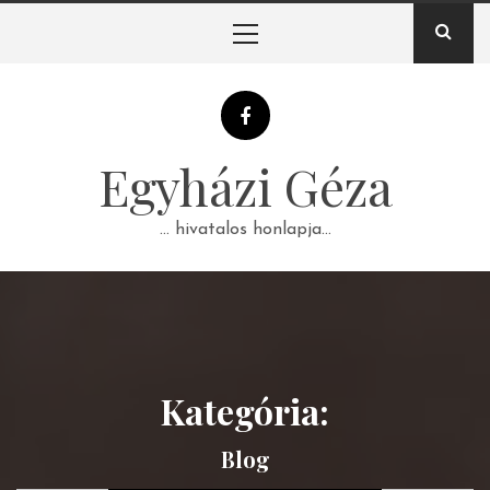
Skip
Primary
to
Menu
content
Egyházi Géza
… hivatalos honlapja…
Kategória:
Blog