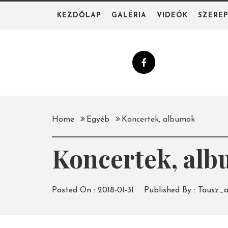
Skip
KEZDŐLAP
GALÉRIA
VIDEÓK
SZERE
to
content
Home
Egyéb
Koncertek, albumok
Koncertek, al
Posted On :
2018-01-31
Published By :
Tausz_