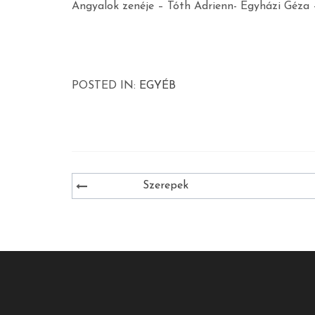
Angyalok zenéje – Tóth Adrienn- Egyházi Géza 
POSTED IN:
EGYÉB
Bejegyzés
Szerepek
navigáció