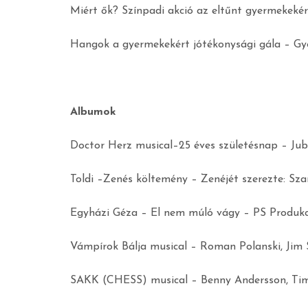
Miért ők? Színpadi akció az eltűnt gyermekekér
Hangok a gyermekekért jótékonysági gála – Gy
Albumok
Doctor Herz musical–25 éves születésnap – Jub
Toldi –Zenés költemény – Zenéjét szerezte: Sz
Egyházi Géza – El nem múló vágy – PS Produkc
Vámpírok Bálja musical – Roman Polanski, Jim 
SAKK (CHESS) musical – Benny Andersson, Tim 