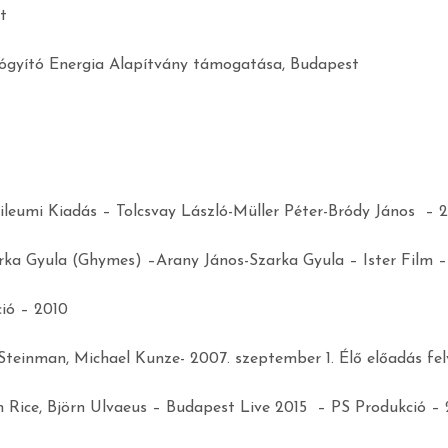
t
ógyító Energia Alapítvány támogatása, Budapest
ileumi Kiadás – Tolcsvay László-Müller Péter-Bródy János – 2
arka Gyula (Ghymes) –Arany János-Szarka Gyula – Ister Film –
ió – 2010
Steinman, Michael Kunze- 2007. szeptember 1. Élő előadás fe
Rice, Björn Ulvaeus – Budapest Live 2015 – PS Produkció – 