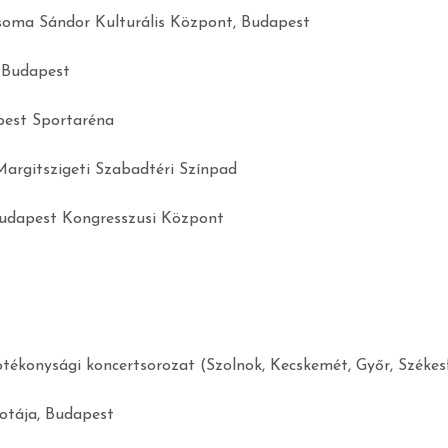
Csoma Sándor Kulturális Központ, Budapest
 Budapest
pest Sportaréna
argitszigeti Szabadtéri Színpad
Budapest Kongresszusi Központ
jótékonysági koncertsorozat
(Szolnok, Kecskemét, Győr, Székes
lotája, Budapest