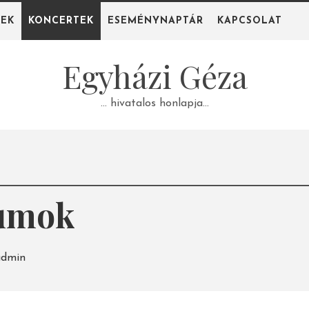
PEK
KONCERTEK
ESEMÉNYNAPTÁR
KAPCSOLAT
Egyházi Géza
… hivatalos honlapja…
bumok
admin