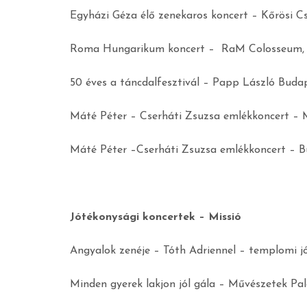
Egyházi Géza élő zenekaros koncert – Kőrösi 
Roma Hungarikum koncert – RaM Colosseum,
50 éves a táncdalfesztivál – Papp László Buda
Máté Péter – Cserháti Zsuzsa emlékkoncert – M
Máté Péter –Cserháti Zsuzsa emlékkoncert – 
Jótékonysági koncertek – Missió
Angyalok zenéje – Tóth Adriennel – templomi 
Minden gyerek lakjon jól gála – Művészetek Pa