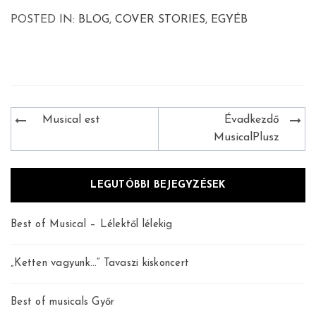
POSTED IN:
BLOG
,
COVER STORIES
,
EGYÉB
Bejegyzés
Musical est
Évadkezdő
navigáció
MusicalPlusz
LEGUTÓBBI BEJEGYZÉSEK
Best of Musical – Lélektől lélekig
„Ketten vagyunk…” Tavaszi kiskoncert
Best of musicals Győr