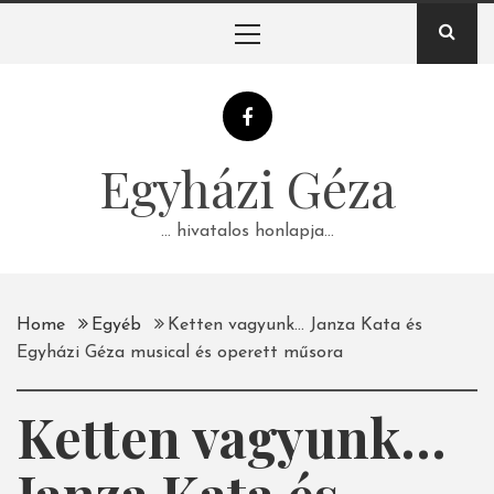
Skip
Primary
to
Menu
content
Egyházi Géza
… hivatalos honlapja…
Home
Egyéb
Ketten vagyunk… Janza Kata és
Egyházi Géza musical és operett műsora
Ketten vagyunk…