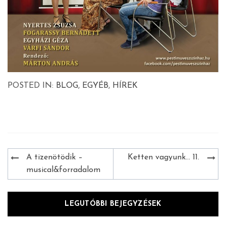
POSTED IN:
BLOG
,
EGYÉB
,
HÍREK
Bejegyzés
A tizenötödik –
Ketten vagyunk… 11.
navigáció
musical&forradalom
LEGUTÓBBI BEJEGYZÉSEK