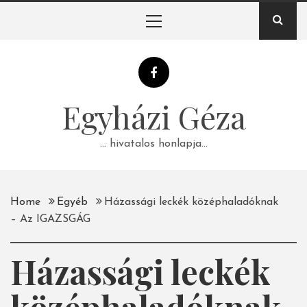
Skip
Primary
to
Menu
content
Egyházi Géza
… hivatalos honlapja…
Home
Egyéb
Házassági leckék középhaladóknak
– Az IGAZSGÁG
Házassági leckék