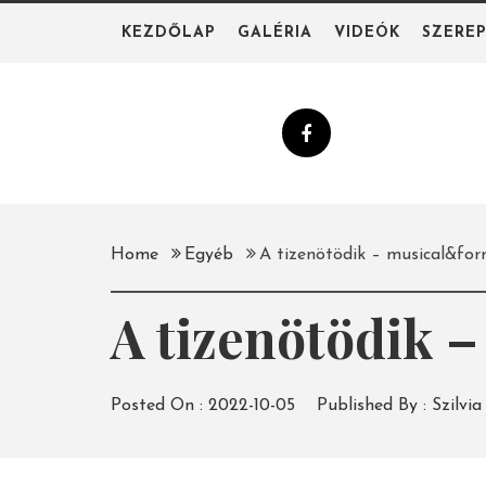
Skip
KEZDŐLAP
GALÉRIA
VIDEÓK
SZERE
to
content
Home
Egyéb
A tizenötödik – musical&fo
A tizenötödik 
Posted On :
2022-10-05
Published By :
Szilvia