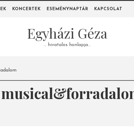
PEK
KONCERTEK
ESEMÉNYNAPTÁR
KAPCSOLAT
Egyházi Géza
… hivatalos honlapja…
rradalom
– musical&forradal