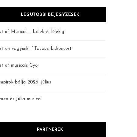
LEGUTÓBBI BEJEGYZÉSEK
st of Musical – Lélektől lélekig
etten vagyunk…” Tavaszi kiskoncert
st of musicals Győr
mpírok bálja 2026. július
meó és Júlia musical
PARTNEREK