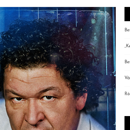
Be
„K
Be
Vá
Ró