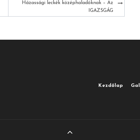
Házassági leckék középhaladóknak – Az
IGAZSGÁG
Kezdőlap
Gal