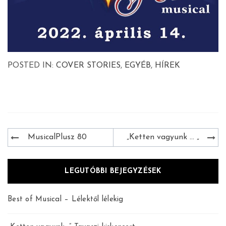
POSTED IN:
COVER STORIES
,
EGYÉB
,
HÍREK
Bejegyzés
MusicalPlusz 80
„Ketten vagyunk … „
navigáció
LEGUTÓBBI BEJEGYZÉSEK
Best of Musical – Lélektől lélekig