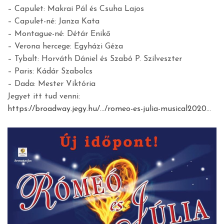
– Capulet: Makrai Pál és Csuha Lajos
– Capulet-né: Janza Kata
– Montague-né: Détár Enikő
– Verona hercege: Egyházi Géza
– Tybalt: Horváth Dániel és Szabó P. Szilveszter
– Paris: Kádár Szabolcs
– Dada: Mester Viktória
Jegyet itt tud venni:
https://broadway.jegy.hu/…/romeo-es-julia-musical2020
…