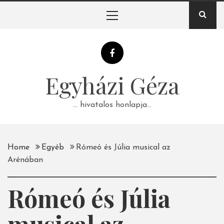
Skip
Primary
to
Menu
content
Egyházi Géza
… hivatalos honlapja…
Home
Egyéb
Rómeó és Júlia musical az
Arénában
Rómeó és Júlia