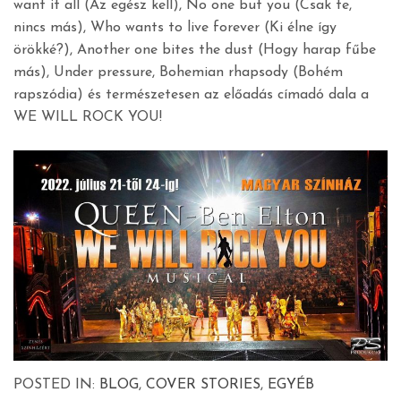
want it all (Az egész kell), No one but you (Csak te,
nincs más), Who wants to live forever (Ki élne így
örökké?), Another one bites the dust (Hogy harap fűbe
más), Under pressure, Bohemian rhapsody (Bohém
rapszódia) és természetesen az előadás címadó dala a
WE WILL ROCK YOU!
POSTED IN:
BLOG
,
COVER STORIES
,
EGYÉB