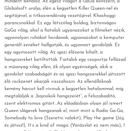
mindent behálóz. Az egész világot a GaGa konszern, a
Globalsoft uralja, élén a kegyetlen Killer Queen-nel és
segítőjével, a titkosrendőrség vezetőjével: Khashoggi
parancsnokkal. Ez egy látszólag boldog, biztonságos
GaGa világ, ahol a fiatalok ugyanazokat a filmeket nézik,
ugyanolyan ruhákat hordanak, ugyanazokat a komputer
generált-zenéket hallgatják, és ugyanazt gondolják. Ez
egy agymosott világ. Az igazi élőzene kihalt, a
hangszereket betiltották. Fiatalok egy csoportja fellázad
a műanyag világ ellen, ők olyan egyéniségek, akik a
gondolat szabadságát és az igazi hangszerekkel játszott
élő rockzenét akarják visszahozni. Az ellenállóknak
kemény harcot kell vívniuk a kegyetlen hatalommal, míg
megtalálják a „bajnokok hangszerét”, a felszabadító,
szent elektromos gitárt…Az előadásban olyan jól ismert
Queen slágerek hangzanak el, mint mint a Radio Ga-Ga,
Somebody to love (Szeretni valakit), Play the game (Jöjj
és játssz!), It’s a kind of magic (Varázslat ez nem más), I