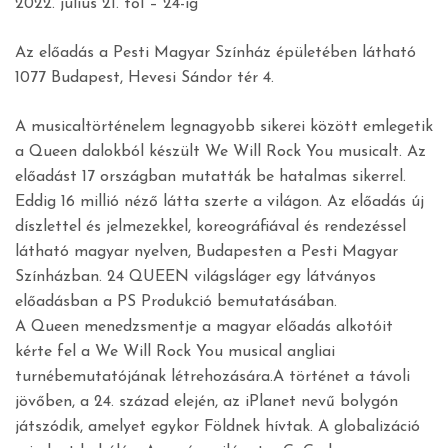
2022. július 21. től – 24-ig
Az előadás a Pesti Magyar Színház épületében látható
1077 Budapest, Hevesi Sándor tér 4.
A musicaltörténelem legnagyobb sikerei között emlegetik
a Queen dalokból készült We Will Rock You musicalt. Az
előadást 17 országban mutatták be hatalmas sikerrel.
Eddig 16 millió néző látta szerte a világon. Az előadás új
díszlettel és jelmezekkel, koreográfiával és rendezéssel
látható magyar nyelven, Budapesten a Pesti Magyar
Színházban. 24 QUEEN világsláger egy látványos
előadásban a PS Produkció bemutatásában.
A Queen menedzsmentje a magyar előadás alkotóit
kérte fel a We Will Rock You musical angliai
turnébemutatójának létrehozására.A történet a távoli
jövőben, a 24. század elején, az iPlanet nevű bolygón
játszódik, amelyet egykor Földnek hívtak. A globalizáció