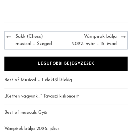
Bejegyzés
Sakk (Chess)
Vámpírok bálja
navigáció
musical – Szeged
2022. nyár – 15. évad
LEGUTÓBBI BEJEGYZÉSEK
Best of Musical – Lélektől lélekig
„Ketten vagyunk…” Tavaszi kiskoncert
Best of musicals Győr
Vámpírok bálja 2026. július