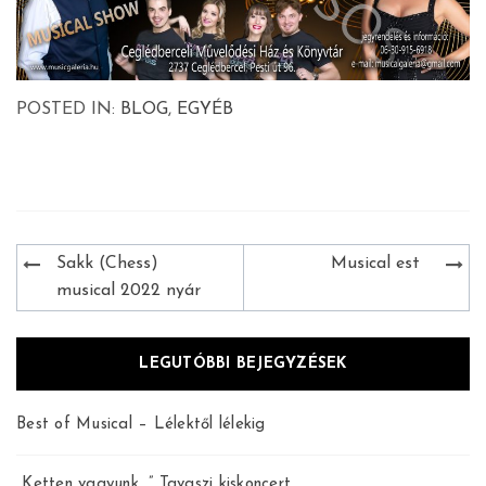
POSTED IN:
BLOG
,
EGYÉB
Bejegyzés
Sakk (Chess)
Musical est
navigáció
musical 2022 nyár
LEGUTÓBBI BEJEGYZÉSEK
Best of Musical – Lélektől lélekig
„Ketten vagyunk…” Tavaszi kiskoncert