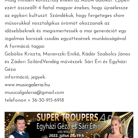
Máig minden korosztály énekli az ABBA dalokat. Éppen
ezért összeállt 4 fiatal magyar énekes, hogy újraélessze
az egykori kultuszt. Szándékuk, hogy fergeteges show
műsorukkal nosztalgikus örömöt okozzanak az
idősebbeknek és megismertessék a mai generációt egy
izgalmas korszak csodás együttesének munkásságával.
A formáció tagjai:
Göbölös Kriszta, Moravszki Enikő, Kádár Szabolcs János
és Zádori Szilárd.Vendég művészek: Sári Évi és Egyházi
Géza
információ, jegyek:
www.musicgaleria.hu
musicalgaleria@gmail.com
telefonon + 36-30-915-6918