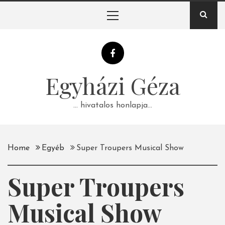
Skip
Primary
to
Menu
content
Egyházi Géza
… hivatalos honlapja…
Home
Egyéb
Super Troupers Musical Show
Super Troupers
Musical Show