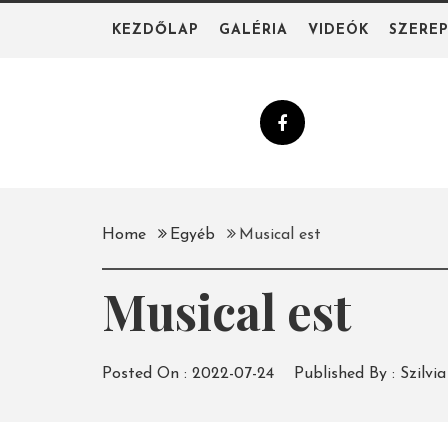
Skip
KEZDŐLAP
GALÉRIA
VIDEÓK
SZERE
to
content
Home
Egyéb
Musical est
Musical est
Posted On :
2022-07-24
Published By :
Szilvia