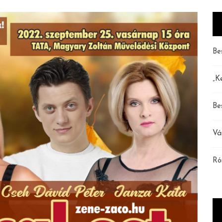
Be
„K
Be
Vá
Ró