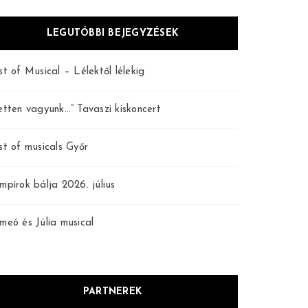
LEGUTÓBBI BEJEGYZÉSEK
st of Musical – Lélektől lélekig
etten vagyunk…” Tavaszi kiskoncert
st of musicals Győr
mpírok bálja 2026. július
meó és Júlia musical
PARTNEREK