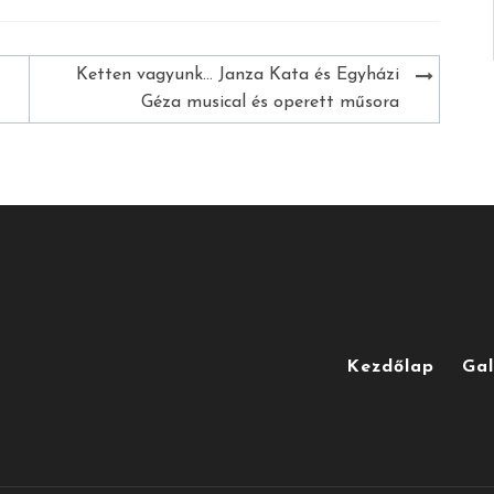
Ketten vagyunk… Janza Kata és Egyházi
Géza musical és operett műsora
Kezdőlap
Gal