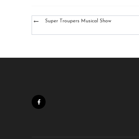
Bejegyzés
Super Troupers Musical Show
navigáció