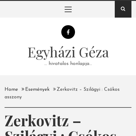
Skip
Primary
to
Menu
content
Egyházi Géza
… hivatalos honlapja…
Home
Események
Zerkovitz – Szilágyi : Csókos
asszony
Zerkovitz –