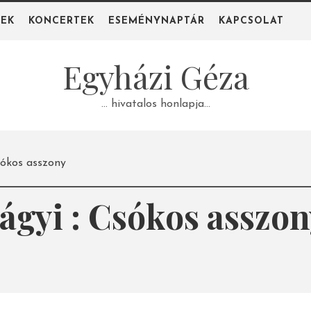
PEK
KONCERTEK
ESEMÉNYNAPTÁR
KAPCSOLAT
Egyházi Géza
… hivatalos honlapja…
Csókos asszony
lágyi : Csókos asszo