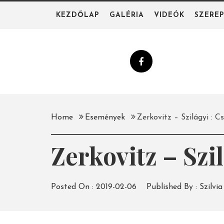
Skip
KEZDŐLAP
GALÉRIA
VIDEÓK
SZERE
to
content
Home
Események
Zerkovitz – Szilágyi : 
Zerkovitz – Szi
Posted On :
2019-02-06
Published By :
Szilvia