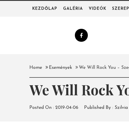
Skip
KEZDŐLAP
GALÉRIA
VIDEÓK
SZERE
to
content
Home
Események
We Will Rock You – Sze
We Will Rock Y
Posted On :
2019-04-06
Published By :
Szilvia