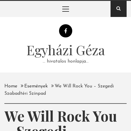
Skip
Primary
to
Menu
content
Egyházi Géza
… hivatalos honlapja…
Home
Események
We Will Rock You – Szegedi
Szabadtéri Színpad
We Will Rock You