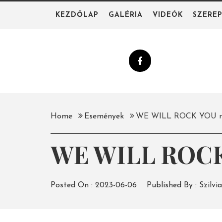
Skip
KEZDŐLAP
GALÉRIA
VIDEÓK
SZERE
to
content
Home
Események
WE WILL ROCK YOU mu
WE WILL ROCK
Posted On :
2023-06-06
Published By :
Szilvia