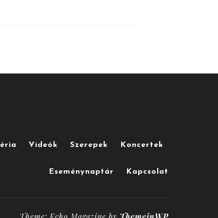
éria
Videók
Szerepek
Koncertek
Eseménynaptár
Kapcsolat
Theme: Echo Magazine by
ThemeinWP