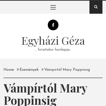
Skip
Primary
to
Menu
content
Egyházi Géza
… hivatalos honlapja…
Home
Események
Vámpírtól Mary Poppinsig
Vámpírtól Mary
Poppinsig