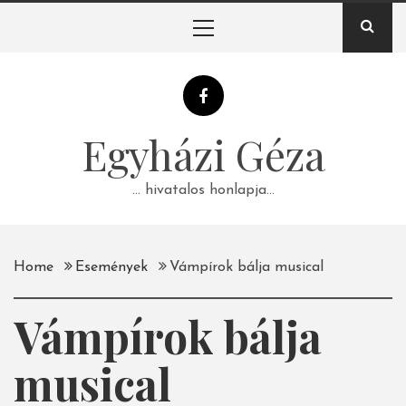
Skip
Primary
to
Menu
content
Egyházi Géza
… hivatalos honlapja…
Home
Események
Vámpírok bálja musical
Vámpírok bálja
musical