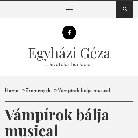
Skip
Primary
to
Menu
content
Egyházi Géza
… hivatalos honlapja…
Home
Események
Vámpírok bálja musical
Vámpírok bálja
musical