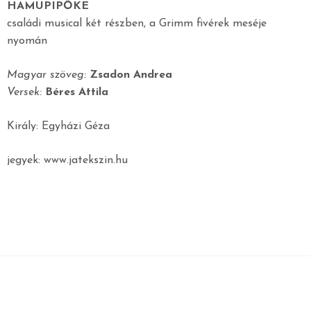
HAMUPIPŐKE
családi musical két részben, a Grimm fivérek meséje
nyomán
Magyar szöveg:
Zsadon Andrea
Versek:
Béres Attila
Király: Egyházi Géza
jegyek: www.jatekszin.hu