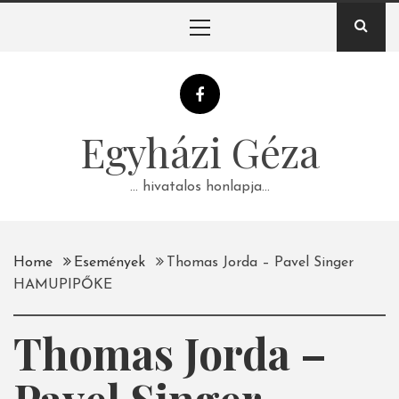
Skip
Primary
to
Menu
content
Egyházi Géza
… hivatalos honlapja…
Home
Események
Thomas Jorda – Pavel Singer
HAMUPIPŐKE
Thomas Jorda –