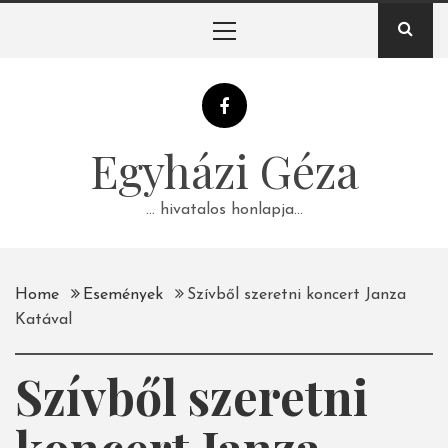
Skip
Primary
to
Menu
content
Egyházi Géza
… hivatalos honlapja…
Home
Események
Szívből szeretni koncert Janza
Katával
Szívből szeretni