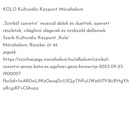
KOLO Kulturális Központ Mórahalom
„Szívből szeretni” musical dalok és duettek, operett
részletek, világhírű slágerek és örökzöld dallamok.
Szerb Kulturális Központ „Kolo”
Mórahalom, Röszkei út 44.
jegyek:
https://szinhazjegy.morahalom.hu/alkalom/szivbol-
szeretni-janza-kata-es-egyhazi-geza-koncertje-2023-09-25-
190000?
fbclid=IwAR0wL9KxOeuqDcU3QpTNfuUWx657VI8cRHgYhiI
oRcjpKFvCkhuzo