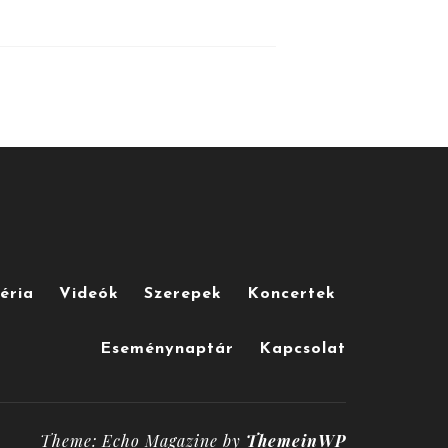
éria
Videók
Szerepek
Koncertek
Eseménynaptár
Kapcsolat
Theme: Echo Magazine by
ThemeinWP