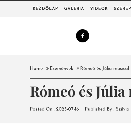
Skip
KEZDŐLAP
GALÉRIA
VIDEÓK
SZERE
to
content
Home
Események
Rómeó és Júlia musical
Rómeó és Júlia 
Posted On :
2025-07-16
Published By :
Szilvia