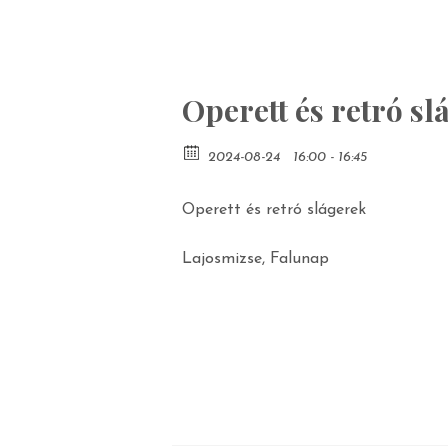
Operett és retró sl
2024-08-24
16:00 - 16:45
Operett és retró slágerek
Lajosmizse, Falunap