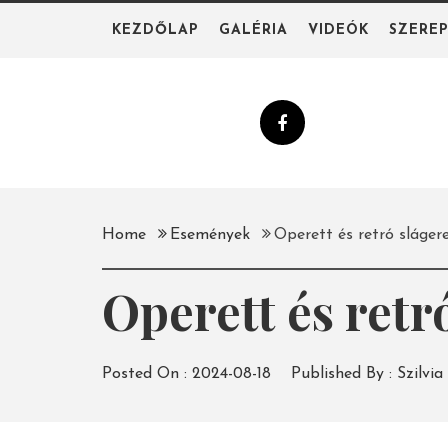
Skip
KEZDŐLAP
GALÉRIA
VIDEÓK
SZERE
to
content
Home
Események
Operett és retró sláger
Operett és retr
Posted On :
2024-08-18
Published By :
Szilvia