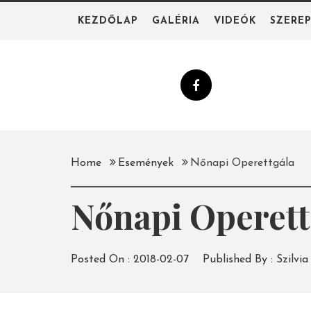
Skip
KEZDŐLAP
GALÉRIA
VIDEÓK
SZERE
to
content
Home
Események
Nőnapi Operettgála
Nőnapi Operett
Posted On :
2018-02-07
Published By :
Szilvia