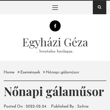
Skip
Primary
to
Menu
content
Egyházi Géza
… hivatalos honlapja…
Home
Események
Nőnapi gálaműsor
Nőnapi gálaműsor
Posted On :
2022-02-24
Published By :
Szilvia