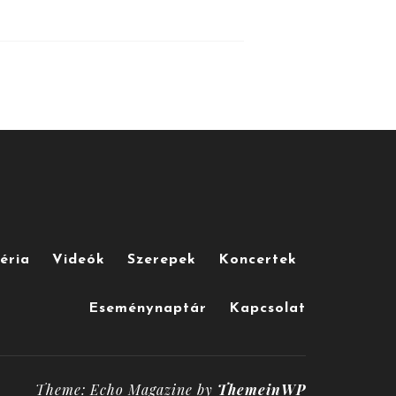
éria
Videók
Szerepek
Koncertek
Eseménynaptár
Kapcsolat
Theme: Echo Magazine by
ThemeinWP