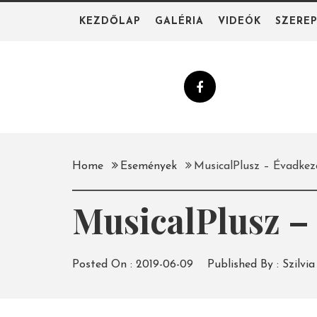
Skip
KEZDŐLAP
GALÉRIA
VIDEÓK
SZERE
to
content
Home
Események
MusicalPlusz – Évadke
MusicalPlusz –
Posted On :
2019-06-09
Published By :
Szilvia