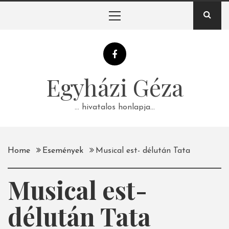
Skip
Primary
to
Menu
content
Egyházi Géza
… hivatalos honlapja…
Home
Események
Musical est- délután Tata
Musical est-
délután Tata