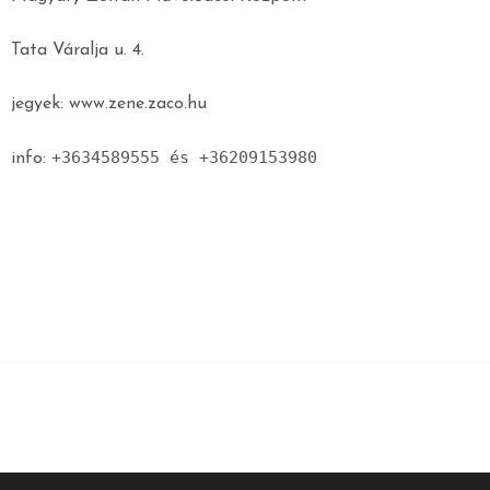
Tata Váralja u. 4.
jegyek: www.zene.zaco.hu
+3634589555 és
+36209153980
info: