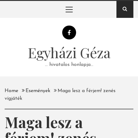
Skip
Primary
to
Menu
content
Egyházi Géza
… hivatalos honlapja…
Home
Események
Maga lesz a férjem! zenés
vígjáték
Maga lesz a