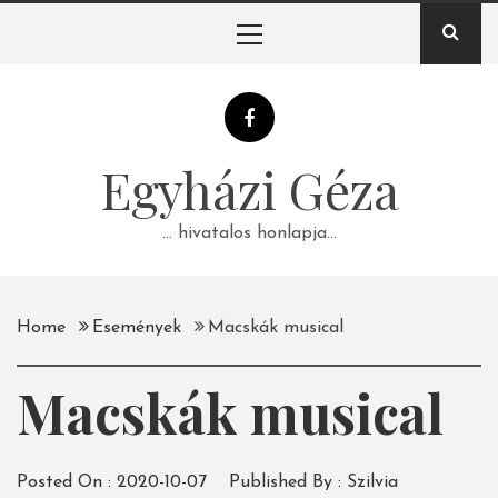
Skip
Primary
to
Menu
content
Egyházi Géza
… hivatalos honlapja…
Home
Események
Macskák musical
Macskák musical
Posted On :
2020-10-07
Published By :
Szilvia