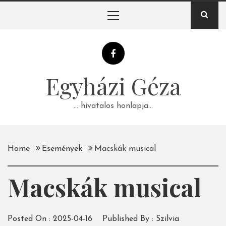
Skip
Primary
to
Menu
content
Egyházi Géza
… hivatalos honlapja…
Home
Események
Macskák musical
Macskák musical
Posted On :
2025-04-16
Published By :
Szilvia