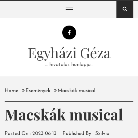
Skip
Primary
to
Menu
content
Egyházi Géza
… hivatalos honlapja…
Home
Események
Macskák musical
Macskák musical
Posted On :
2023-06-13
Published By :
Szilvia