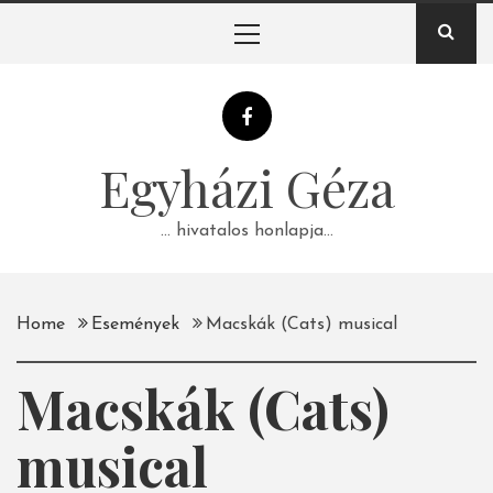
Skip
Primary
to
Menu
content
Egyházi Géza
… hivatalos honlapja…
Home
Események
Macskák (Cats) musical
Macskák (Cats)
musical