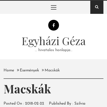
Skip
Primary
to
Menu
content
Egyházi Géza
… hivatalos honlapja…
Home
Események
Macskák
Macskák
Posted On :
2018-02-22
Published By :
Szilvia