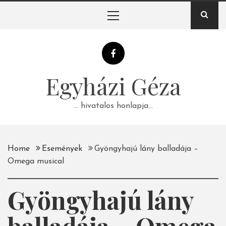
Skip
Primary
to
Menu
content
Egyházi Géza
… hivatalos honlapja…
Home
Események
Gyöngyhajú lány balladája –
Omega musical
Gyöngyhajú lány