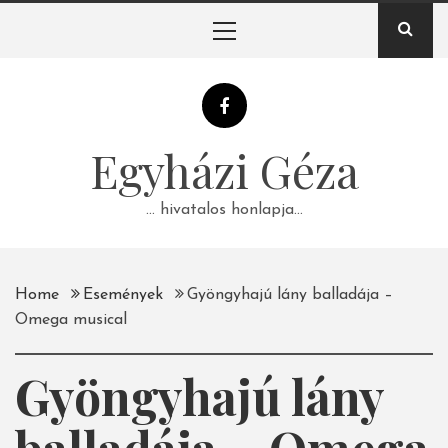
Skip
Primary
to
Menu
content
Egyházi Géza
… hivatalos honlapja…
Home
Események
Gyöngyhajú lány balladája –
Omega musical
Gyöngyhajú lány