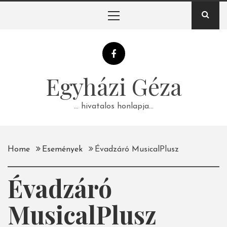
Skip
Primary
to
Menu
content
Egyházi Géza
… hivatalos honlapja…
Home
Események
Évadzáró MusicalPlusz
Évadzáró
MusicalPlusz