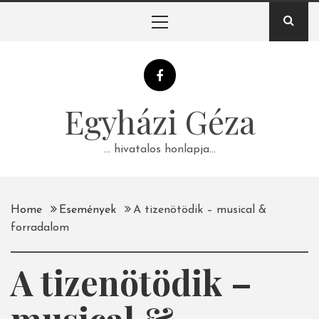
Skip
Primary
to
Menu
content
Egyházi Géza
… hivatalos honlapja…
Home
Események
A tizenötödik – musical &
forradalom
A tizenötödik –