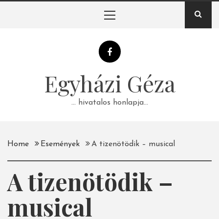
Skip
Primary
to
Menu
content
Egyházi Géza
… hivatalos honlapja…
Home
Események
A tizenötödik – musical
A tizenötödik –
musical