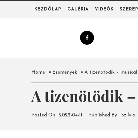
Skip
KEZDŐLAP
GALÉRIA
VIDEÓK
SZERE
to
content
Home
Események
A tizenötödik – musical
A tizenötödik –
Posted On :
2022-04-11
Published By :
Szilvia