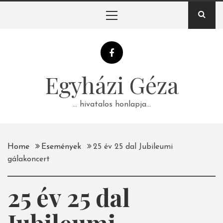
Skip
Primary
to
Menu
content
Egyházi Géza
… hivatalos honlapja…
Home
Események
25 év 25 dal Jubileumi
gálakoncert
25 év 25 dal