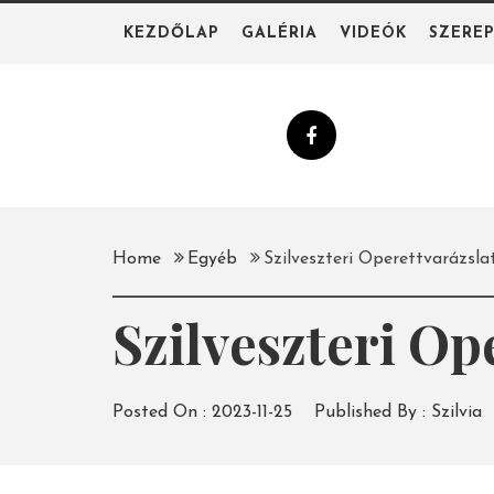
Skip
KEZDŐLAP
GALÉRIA
VIDEÓK
SZERE
to
content
Home
Egyéb
Szilveszteri Operettvarázsla
Szilveszteri Op
Posted On :
2023-11-25
Published By :
Szilvia