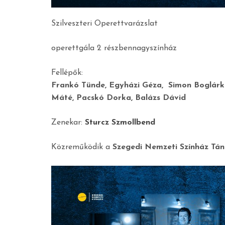
Szilveszteri Operettvarázslat
operettgála 2 részbennagyszínház
Fellépők:
Frankó Tünde, Egyházi Géza, Simon Boglárka
Máté, Pacskó Dorka, Balázs Dávid
Zenekar:
Sturcz Szmollbend
Közreműködik a
Szegedi Nemzeti Színház Tá