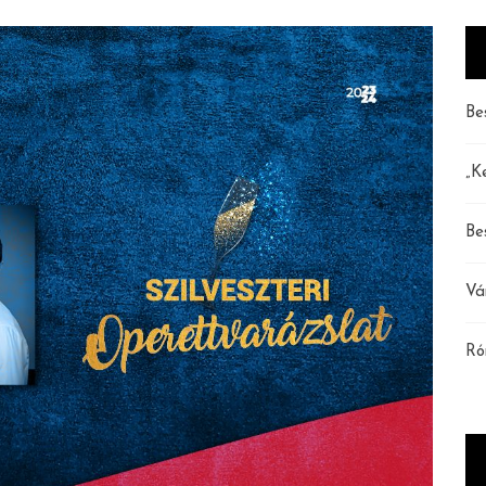
Be
„K
Be
Vá
Ró