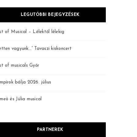
LEGUTÓBBI BEJEGYZÉSEK
st of Musical – Lélektől lélekig
etten vagyunk…” Tavaszi kiskoncert
st of musicals Győr
mpírok bálja 2026. július
meó és Júlia musical
PARTNEREK