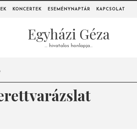
PEK
KONCERTEK
ESEMÉNYNAPTÁR
KAPCSOLAT
Egyházi Géza
… hivatalos honlapja…
t
erettvarázslat