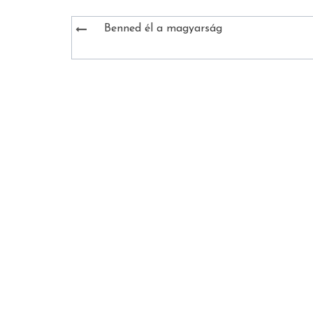
Bejegyzés
Benned él a magyarság
navigáció