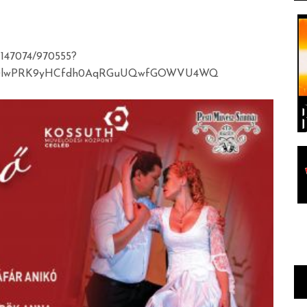
o-147074/970555?
o70lwPRK9yHCfdh0AqRGuUQwfGOWVU4WQ