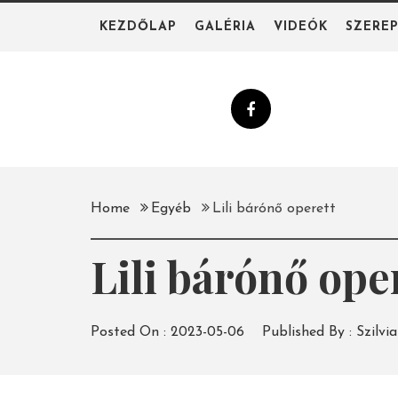
Skip
KEZDŐLAP
GALÉRIA
VIDEÓK
SZERE
to
content
Home
Egyéb
Lili bárónő operett
Lili bárónő ope
Posted On :
2023-05-06
Published By :
Szilvia