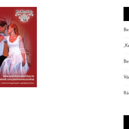
Be
„K
Be
Vá
Ró