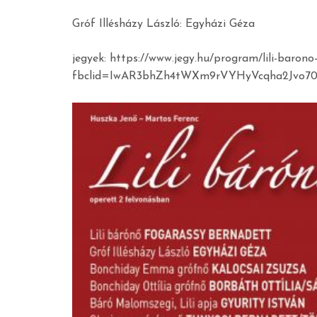
Gróf Illésházy László: Egyházi Géza
jegyek: https://www.jegy.hu/program/lili-baron
fbclid=IwAR3bhZh4tWXm9rVYHyVcqha2Jv