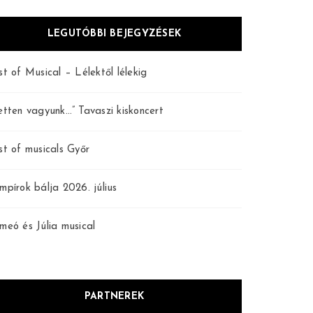
LEGUTÓBBI BEJEGYZÉSEK
st of Musical – Lélektől lélekig
etten vagyunk…” Tavaszi kiskoncert
st of musicals Győr
mpírok bálja 2026. július
meó és Júlia musical
PARTNEREK