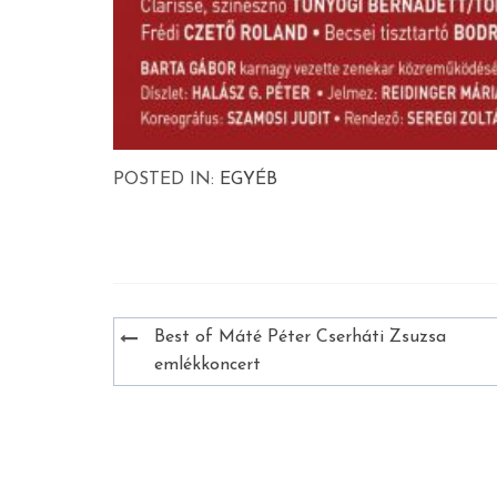
POSTED IN:
EGYÉB
Bejegyzés
Best of Máté Péter Cserháti Zsuzsa
navigáció
emlékkoncert