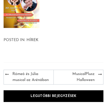
POSTED IN:
HÍREK
Bejegyzés
Rómeó és Júlia
MusicalPlusz
navigáció
musical az Arénában
Halloween
LEGUTÓBBI BEJEGYZÉSEK