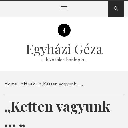
Skip
Primary
to
Menu
content
Egyházi Géza
… hivatalos honlapja…
Home
Hírek
„Ketten vagyunk … „
„Ketten vagyunk
… „