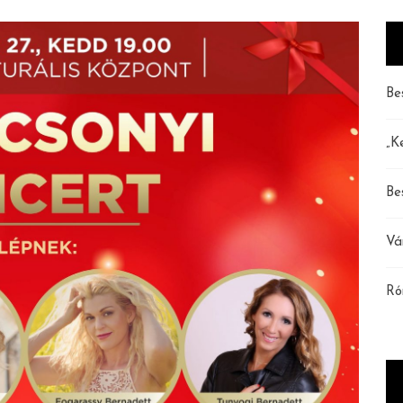
Be
„K
Be
Vá
Ró