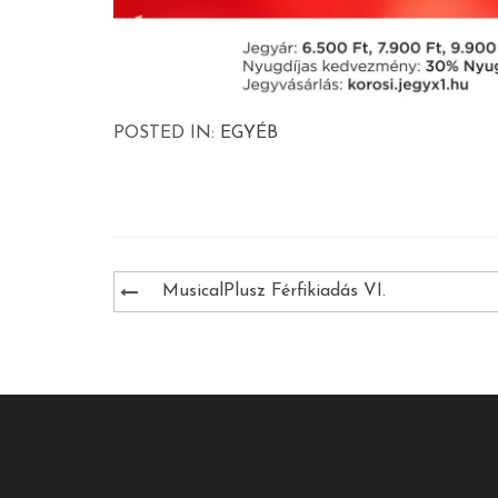
POSTED IN:
EGYÉB
Bejegyzés
MusicalPlusz Férfikiadás VI.
navigáció