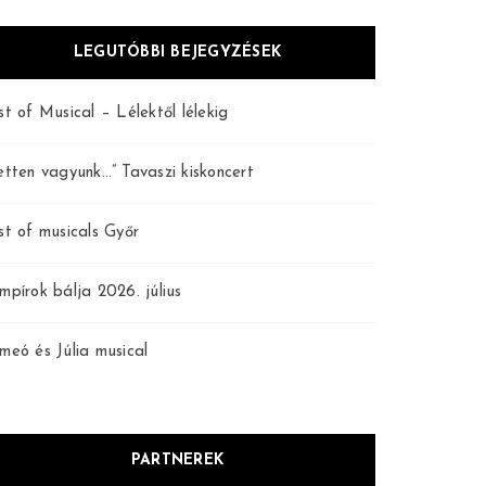
LEGUTÓBBI BEJEGYZÉSEK
st of Musical – Lélektől lélekig
etten vagyunk…” Tavaszi kiskoncert
st of musicals Győr
mpírok bálja 2026. július
meó és Júlia musical
PARTNEREK