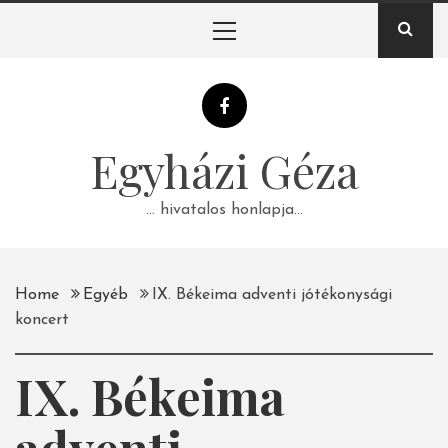
Skip
Primary
to
Menu
content
Egyházi Géza
… hivatalos honlapja…
Home
Egyéb
IX. Békeima adventi jótékonysági
koncert
IX. Békeima