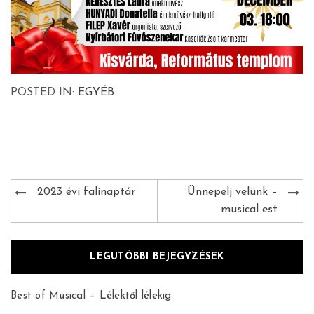
POSTED IN:
EGYÉB
Bejegyzés
2023 évi falinaptár
Ünnepelj velünk –
navigáció
musical est
LEGUTÓBBI BEJEGYZÉSEK
Best of Musical – Lélektől lélekig