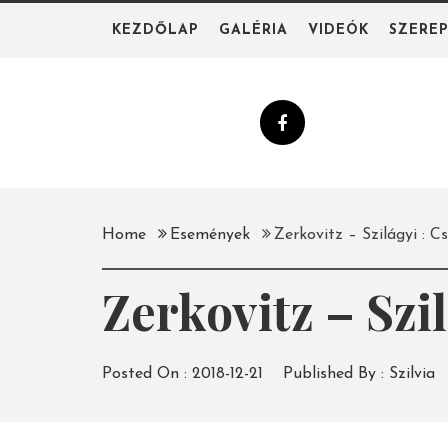
Skip
KEZDŐLAP
GALÉRIA
VIDEÓK
SZERE
to
content
Home
Események
Zerkovitz – Szilágyi : 
Zerkovitz – Szi
Posted On :
2018-12-21
Published By :
Szilvia