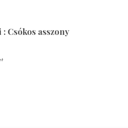
i : Csókos asszony
nt