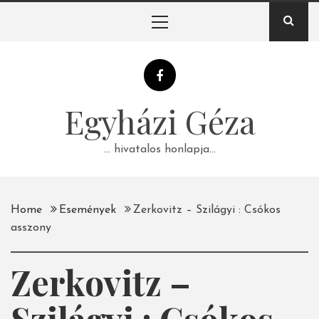
Skip
Primary
to
Menu
content
Egyházi Géza
… hivatalos honlapja…
Home
Események
Zerkovitz – Szilágyi : Csókos
asszony
Zerkovitz –