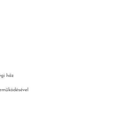
gi ház
reműködésével