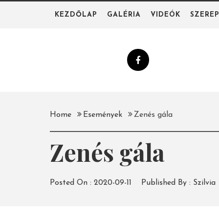
Skip
KEZDŐLAP
GALÉRIA
VIDEÓK
SZERE
to
content
Home
Események
Zenés gála
Zenés gála
Posted On :
2020-09-11
Published By :
Szilvia