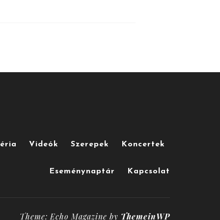
éria
Videók
Szerepek
Koncertek
Eseménynaptár
Kapcsolat
Theme: Echo Magazine by
ThemeinWP