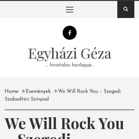
Skip
Primary
to
Menu
content
Egyházi Géza
… hivatalos honlapja…
Home
Események
We Will Rock You – Szegedi
Szabadtéri Színpad
We Will Rock You