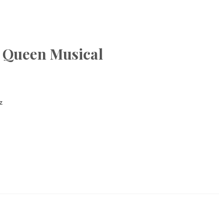
– Queen Musical
z