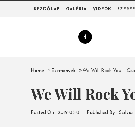
Skip
KEZDŐLAP
GALÉRIA
VIDEÓK
SZERE
to
content
Home
Események
We Will Rock You – Qu
We Will Rock Y
Posted On :
2019-05-01
Published By :
Szilvia